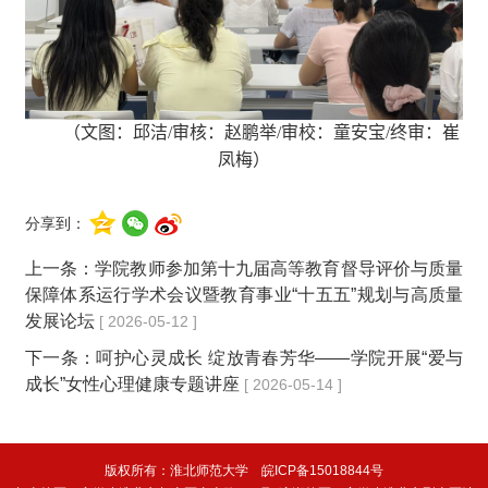
（文图：邱洁/审核：赵鹏举/审校：童安宝/终审：崔
凤梅）
分享到：
上一条：
学院教师参加第十九届高等教育督导评价与质量
保障体系运行学术会议暨教育事业“十五五”规划与高质量
发展论坛
[ 2026-05-12 ]
下一条：
呵护心灵成长 绽放青春芳华——学院开展“爱与
成长”女性心理健康专题讲座
[ 2026-05-14 ]
版权所有：淮北师范大学 皖ICP备15018844号